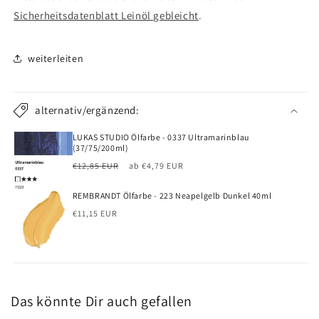
Sicherheitsdatenblatt Leinöl gebleicht
.
weiterleiten
alternativ/ergänzend:
LUKAS STUDIO Ölfarbe - 0337 Ultramarinblau
(37/75/200ml)
Normaler
Verkaufspreis
€12,85 EUR
ab €4,79 EUR
Preis
REMBRANDT Ölfarbe - 223 Neapelgelb Dunkel 40ml
Normaler
€11,15 EUR
Preis
Das könnte Dir auch gefallen