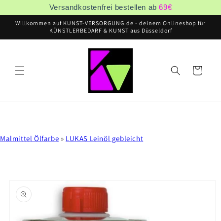
Direkt
Versandkostenfrei bestellen ab
69
€
zum
Inhalt
Willkommen auf KUNST-VERSORGUNG.de - deinem Onlineshop für
KÜNSTLERBEDARF & KUNST aus Düsseldorf
Warenkorb
Malmittel Ölfarbe
»
LUKAS Leinöl gebleicht
oduktinformationen
ringen