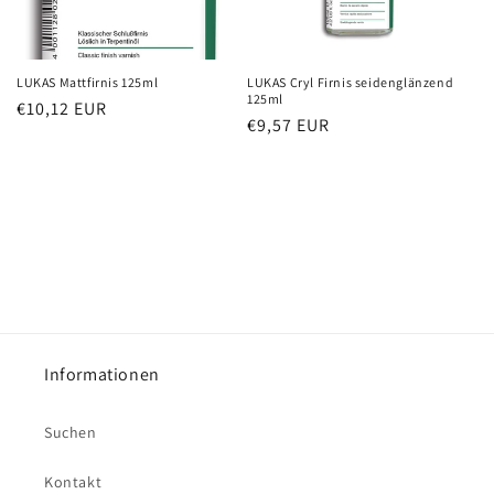
LUKAS Mattfirnis 125ml
LUKAS Cryl Firnis seidenglänzend
125ml
Normaler
€10,12 EUR
Normaler
€9,57 EUR
Preis
Preis
Informationen
Suchen
Kontakt