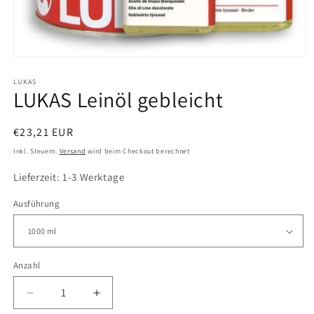
Medien
1
in
LUKAS
LUKAS Leinöl gebleicht
Modal
öffnen
Normaler
€23,21 EUR
Preis
Inkl. Steuern.
Versand
wird beim Checkout berechnet
Lieferzeit: 1-3 Werktage
Ausführung
Anzahl
Verringere
Erhöhe
die
die