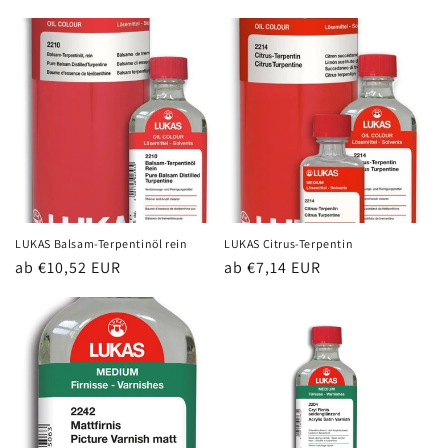
LUKAS Balsam-Terpentinöl rein
LUKAS Citrus-Terpentin
Normaler
ab €10,52 EUR
Normaler
ab €7,14 EUR
Preis
Preis