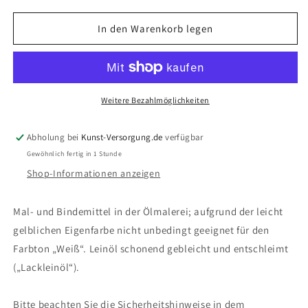
Menge
Menge
für
für
In den Warenkorb legen
LUKAS
LUKAS
Leinöl
Leinöl
gebleicht
gebleicht
Weitere Bezahlmöglichkeiten
Abholung bei
Kunst-Versorgung.de
verfügbar
Gewöhnlich fertig in 1 Stunde
Shop-Informationen anzeigen
Mal- und Bindemittel in der Ölmalerei; aufgrund der leicht
gelblichen Eigenfarbe nicht unbedingt geeignet für den
Farbton „Weiß“. Leinöl schonend gebleicht und entschleimt
(„Lackleinöl“).
Bitte beachten Sie die Sicherheitshinweise in dem