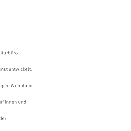
ulturbüro
nst entwickelt.
rtigen Wohnheim
ler*innen und
 der