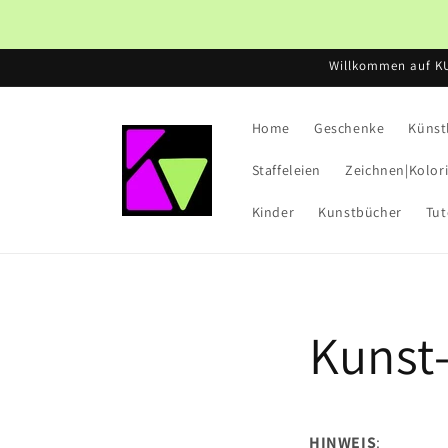
Direkt
zum
Inhalt
Willkommen auf K
Home
Geschenke
Künst
Staffeleien
Zeichnen|Kolor
Kinder
Kunstbücher
Tut
Kunst
HINWEIS
: