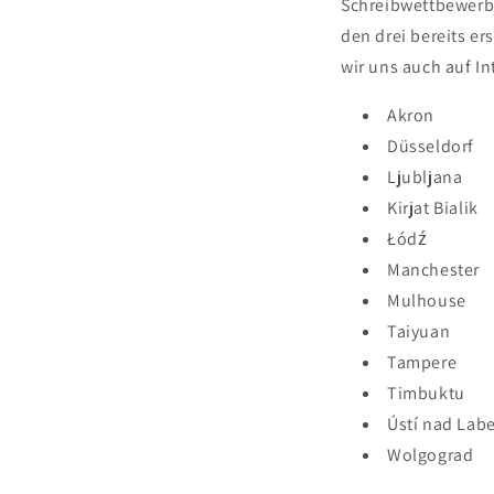
Schreibwettbewerb 
den drei bereits e
wir uns auch auf I
Akron
Düsseldorf
Ljubljana
Kirjat Bialik
Łódź
Manchester
Mulhouse
Taiyuan
Tampere
Timbuktu
Ústí nad Lab
Wolgograd