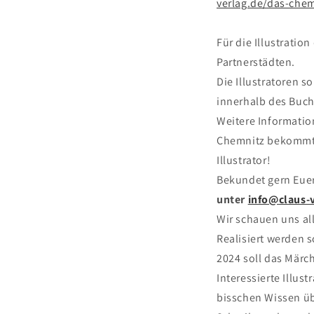
verlag.de/das-che
Für die Illustratio
Partnerstädten.
Die Illustratoren s
innerhalb des Buch
Weitere Informatio
Chemnitz bekommt e
Illustrator!
Bekundet gern Euer
unter
info@claus-
Wir schauen uns a
Realisiert werden s
2024 soll das Märch
Interessierte Illu
bisschen Wissen üb