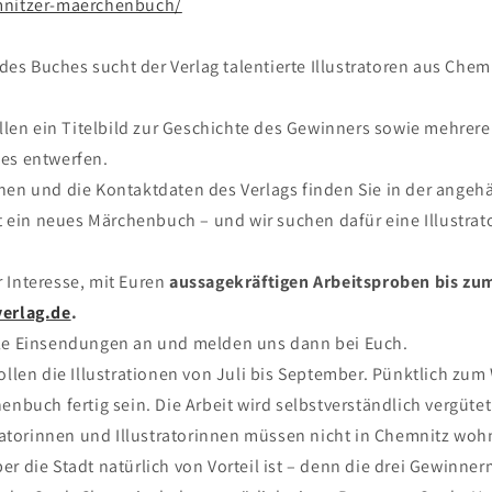
mnitzer-maerchenbuch/
n des Buches sucht der Verlag talentierte Illustratoren aus Che
ollen ein Titelbild zur Geschichte des Gewinners sowie mehrere
es entwerfen.
nen und die Kontaktdaten des Verlags finden Sie in der angeh
in neues Märchenbuch – und wir suchen dafür eine Illustrato
 Interesse, mit Euren
aussagekräftigen Arbeitsproben bis zum 
verlag.de
.
lle Einsendungen an und melden uns dann bei Euch.
ollen die Illustrationen von Juli bis September. Pünktlich zu
enbuch fertig sein. Die Arbeit wird selbstverständlich vergütet
stratorinnen und Illustratorinnen müssen nicht in Chemnitz woh
er die Stadt natürlich von Vorteil ist – denn die drei Gewinn