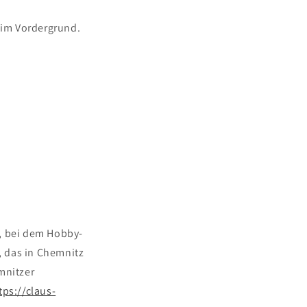
s im Vordergrund.
b, bei dem Hobby-
, das in Chemnitz
mnitzer
tps://claus-