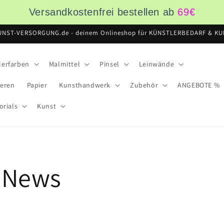
Versandkostenfrei bestellen ab
69
€
UNST-VERSORGUNG.de - deinem Onlineshop für KÜNSTLERBEDARF & KUN
lerfarben
Malmittel
Pinsel
Leinwände
ieren
Papier
Kunsthandwerk
Zubehör
ANGEBOTE %
orials
Kunst
-News