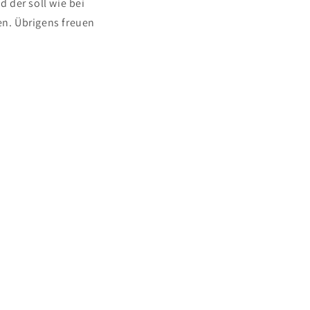
 der soll wie bei
n. Übrigens freuen