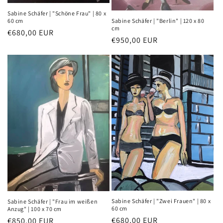
a
a
Sabine Schäfer | "Schöne Frau" | 80 x
l
l
Sabine Schäfer | "Berlin" | 120 x 80
60 cm
t
t
cm
Normaler
€680,00 EUR
Normaler
€950,00 EUR
Preis
Preis
Sabine Schäfer | "Zwei Frauen" | 80 x
Sabine Schäfer | "Frau im weißen
60 cm
Anzug" | 100 x 70 cm
Normaler
€680,00 EUR
Normaler
€850,00 EUR