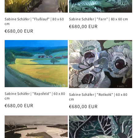
Sabine Schäfer | "Flußlauf" | 80 x 60
Sabine Schäfer | "Farn" | 80 x 60 cm
cm
Normaler
€680,00 EUR
Normaler
€680,00 EUR
Preis
Preis
Sabine Schäfer | "Rapsfeld" | 60 x 80
Sabine Schäfer | "Rotkohl" | 60 x 80
cm
cm
Normaler
€680,00 EUR
Normaler
€680,00 EUR
Preis
Preis