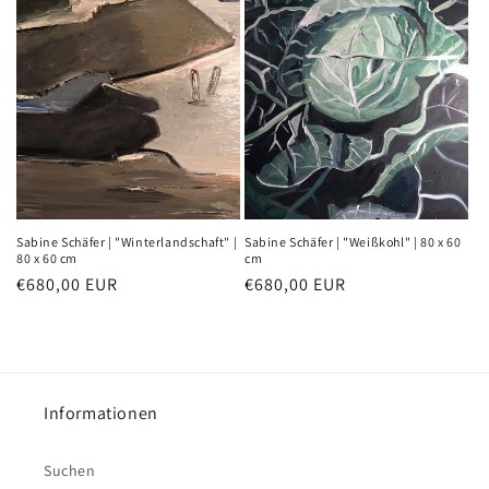
Sabine Schäfer | "Weißkohl" | 80 x 60
Sabine Schäfer | "Winterlandschaft" |
cm
80 x 60 cm
Normaler
€680,00 EUR
Normaler
€680,00 EUR
Preis
Preis
Informationen
Suchen