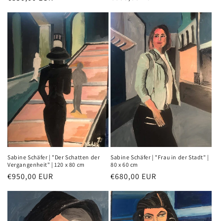
Preis
Preis
Sabine Schäfer | "Der Schatten der
Sabine Schäfer | "Frau in der Stadt" |
Vergangenheit" | 120 x 80 cm
80 x 60 cm
Normaler
€950,00 EUR
Normaler
€680,00 EUR
Preis
Preis