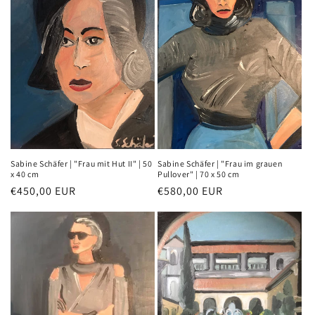
Sabine Schäfer | "Frau mit Hut II" | 50
Sabine Schäfer | "Frau im grauen
x 40 cm
Pullover" | 70 x 50 cm
Normaler
€450,00 EUR
Normaler
€580,00 EUR
Preis
Preis