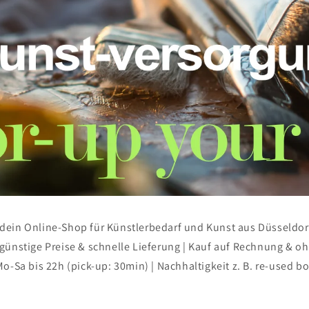
 dein Online-Shop für Künstlerbedarf und Kunst aus Düsseldo
 günstige Preise & schnelle Lieferung | Kauf auf Rechnung & o
Mo-Sa bis 22h (pick-up: 30min) | Nachhaltigkeit z. B. re-used b