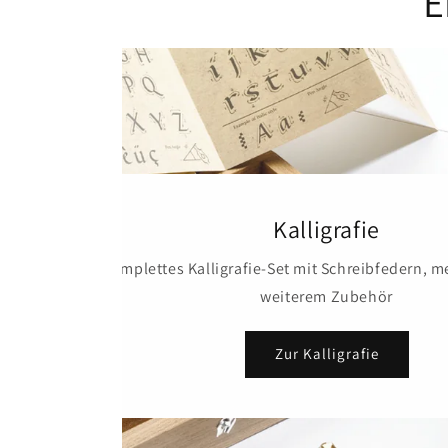
E
en &