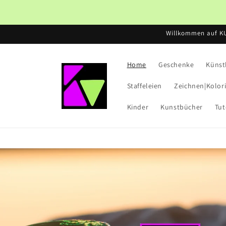
Direkt
zum
Inhalt
Willkommen auf K
Home
Geschenke
Künst
Staffeleien
Zeichnen|Kolor
Kinder
Kunstbücher
Tut