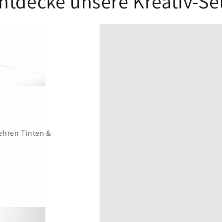
ntdecke unsere Kreativ-Se
BEAVERCRAFT Kelt
Komplett-
inkl. zweier Holzlöffelrohli
Schnitz
Zum BEAVERCRA