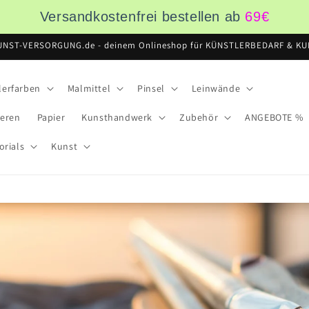
Versandkostenfrei bestellen ab
69
€
UNST-VERSORGUNG.de - deinem Onlineshop für KÜNSTLERBEDARF & KUN
lerfarben
Malmittel
Pinsel
Leinwände
ieren
Papier
Kunsthandwerk
Zubehör
ANGEBOTE %
orials
Kunst