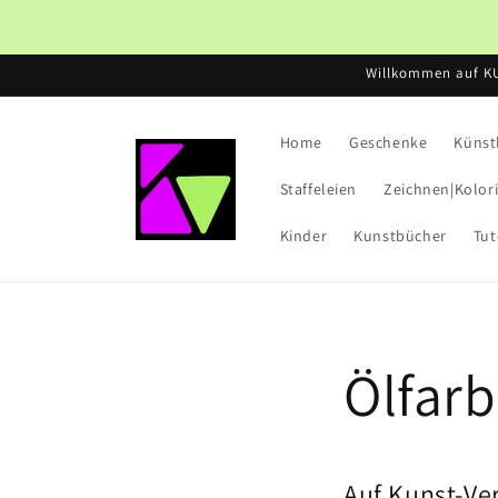
Direkt
zum
Inhalt
Willkommen auf K
Home
Geschenke
Künst
Staffeleien
Zeichnen|Kolor
Kinder
Kunstbücher
Tut
Ölfar
Auf Kunst-Ve