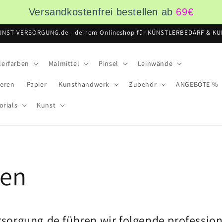
Versandkostenfrei bestellen ab
69
€
UNST-VERSORGUNG.de - deinem Onlineshop für KÜNSTLERBEDARF & KUN
lerfarben
Malmittel
Pinsel
Leinwände
ieren
Papier
Kunsthandwerk
Zubehör
ANGEBOTE %
orials
Kunst
ben
rsorgung.de führen wir folgende profession