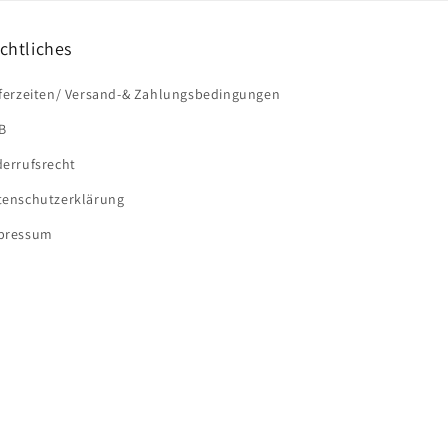
chtliches
eferzeiten/ Versand-& Zahlungsbedingungen
B
derrufsrecht
tenschutzerklärung
pressum