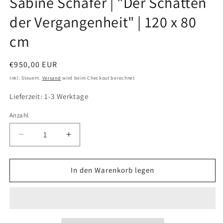
Sabine Schäfer | "Der Schatten
öffnen
der Vergangenheit" | 120 x 80
cm
Normaler
€950,00 EUR
Preis
Inkl. Steuern.
Versand
wird beim Checkout berechnet
Lieferzeit: 1-3 Werktage
Anzahl
Verringere
Erhöhe
die
die
Menge
Menge
für
für
In den Warenkorb legen
Sabine
Sabine
Schäfer
Schäfer
|
|
&quot;Der
&quot;Der
Schatten
Schatten