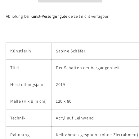
der
der
Vergangenheit&quot;
Vergangenheit&quot;
Abholung bei
Kunst-Versorgung.de
derzeit nicht verfügbar
|
|
120
120
x
x
80
80
cm
cm
Künstlerin
Sabine Schäfer
Titel
Der Schatten der Vergangenheit
Herstellungsjahr
2019
Maße (H x B in cm)
120 x 80
Technik
Acryl auf Leinwand
Rahmung
Keilrahmen gespannt (ohne Zierrahmen)