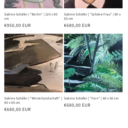
Sabine Schäfer | "Berlin" | 120 x 80
Sabine Schäfer | "Schöne Frau" | 80 x
cm
60 cm
Normaler
€950,00 EUR
Normaler
€680,00 EUR
Preis
Preis
Sabine Schäfer | "Winterlandschaft" |
Sabine Schäfer | "Farn" | 80 x 60 cm
80 x 60 cm
Normaler
€680,00 EUR
Normaler
€680,00 EUR
Preis
Preis