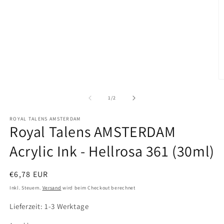
1
in
Modal
öffnen
M
2
in
von
1
/
2
M
ö
ROYAL TALENS AMSTERDAM
Royal Talens AMSTERDAM
Acrylic Ink - Hellrosa 361 (30ml)
Normaler
€6,78 EUR
Preis
Inkl. Steuern.
Versand
wird beim Checkout berechnet
Lieferzeit: 1-3 Werktage