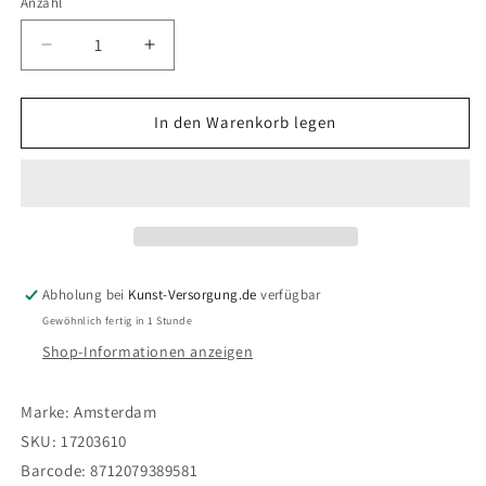
Anzahl
Verringere
Erhöhe
die
die
Menge
Menge
für
für
In den Warenkorb legen
Royal
Royal
Talens
Talens
AMSTERDAM
AMSTERDAM
Acrylic
Acrylic
Ink
Ink
-
-
Hellrosa
Hellrosa
Abholung bei
Kunst-Versorgung.de
verfügbar
361
361
Gewöhnlich fertig in 1 Stunde
(30ml)
(30ml)
Shop-Informationen anzeigen
Marke:
Amsterdam
SKU:
17203610
Barcode:
8712079389581