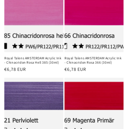
Royal Talens AMSTERDAM Acrylic Ink
Royal Talens AMSTERDAM Acrylic Ink
- Chinacridon Rosa Hell 385 (30ml)
- Chinacridon Rosa 366 (30ml)
Normaler
€6,78 EUR
Normaler
€6,78 EUR
Preis
Preis