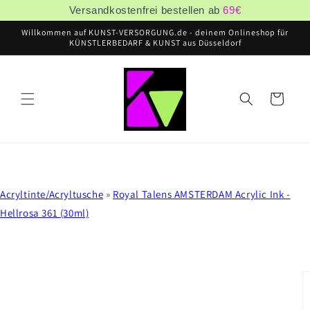
Direkt
Versandkostenfrei bestellen ab
69
€
zum
Inhalt
Willkommen auf KUNST-VERSORGUNG.de - deinem Onlineshop für
KÜNSTLERBEDARF & KUNST aus Düsseldorf
Warenkorb
Acryltinte/Acryltusche
»
Royal Talens AMSTERDAM Acrylic Ink -
Hellrosa 361 (30ml)
oduktinformationen
ringen