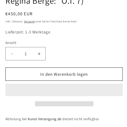
Regina Berge: "O.T. 7)"
öffnen
Normaler
€450,00 EUR
Preis
Inkl. Steuern.
Versand
wird beim Checkout berechnet
Lieferzeit: 1-3 Werktage
Anzahl
Verringere
Erhöhe
die
die
Menge
Menge
für
für
In den Warenkorb legen
Regina
Regina
Berge:
Berge:
&quot;O.T.
&quot;O.T.
7)&quot;
7)&quot;
Abholung bei
Kunst-Versorgung.de
derzeit nicht verfügbar