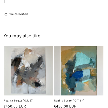
weiterleiten
You may also like
Regina Berge: "O.T. 6)"
Regina Berge: "O.T. 8)"
Normaler
€450,00 EUR
Normaler
€450,00 EUR