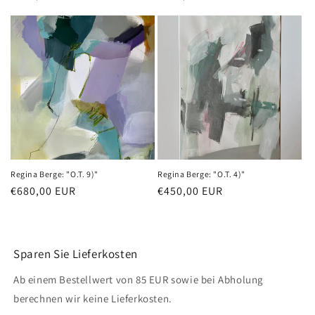
Preis
Preis
Regina Berge: "O.T. 9)"
Regina Berge: "O.T. 4)"
Normaler
€680,00 EUR
Normaler
€450,00 EUR
Preis
Preis
Sparen Sie Lieferkosten
Ab einem Bestellwert von 85 EUR sowie bei Abholung
berechnen wir keine Lieferkosten.