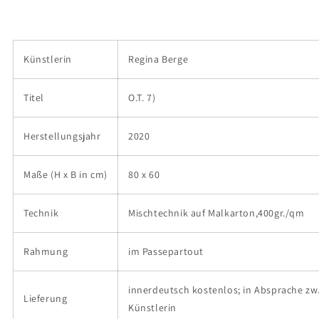
Künstlerin
Regina Berge
Titel
O.T. 7)
Herstellungsjahr
2020
Maße (H x B in cm)
80 x 60
Technik
Mischtechnik auf Malkarton,400gr./qm
Rahmung
im Passepartout
innerdeutsch kostenlos; in Absprache zw.
Lieferung
Künstlerin