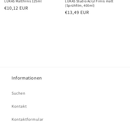
LUKAS Mattfirnis 125ml
LUKAS Studio Acryl Firnis matt
(Sprühfilm, 400ml)
Normaler
€10,12 EUR
Normaler
€13,49 EUR
Preis
Preis
Informationen
Suchen
Kontakt
Kontaktformular