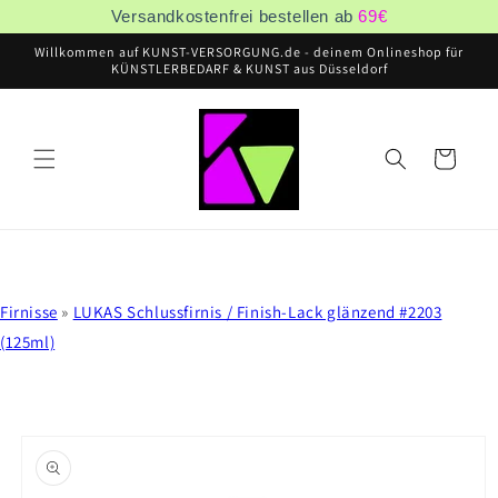
Direkt
Versandkostenfrei bestellen ab
69
€
zum
Inhalt
Willkommen auf KUNST-VERSORGUNG.de - deinem Onlineshop für
KÜNSTLERBEDARF & KUNST aus Düsseldorf
Warenkorb
Firnisse
»
LUKAS Schlussfirnis / Finish-Lack glänzend #2203
(125ml)
oduktinformationen
ringen