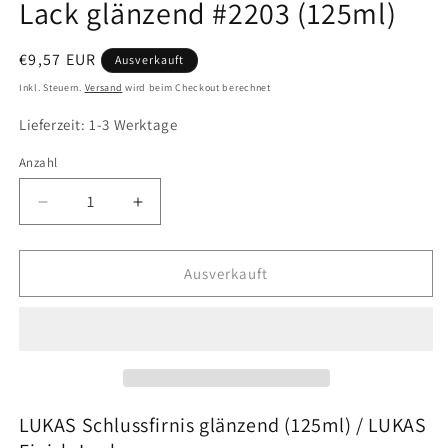
Lack glänzend #2203 (125ml)
Normaler
€9,57 EUR
Ausverkauft
Preis
Inkl. Steuern.
Versand
wird beim Checkout berechnet
Lieferzeit: 1-3 Werktage
Anzahl
Verringere
Erhöhe
die
die
Menge
Menge
für
für
Ausverkauft
LUKAS
LUKAS
Schlussfirnis
Schlussfirnis
/
/
Finish-
Finish-
Lack
Lack
glänzend
glänzend
#2203
#2203
LUKAS Schlussfirnis glänzend (125ml) /
LUKAS
(125ml)
(125ml)