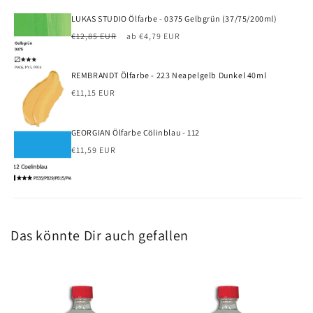
LUKAS STUDIO Ölfarbe - 0375 Gelbgrün (37/75/200ml)
Normaler
Verkaufspreis
€12,85 EUR
ab €4,79 EUR
Preis
REMBRANDT Ölfarbe - 223 Neapelgelb Dunkel 40ml
Normaler
€11,15 EUR
Preis
GEORGIAN Ölfarbe Cölinblau - 112
Normaler
€11,59 EUR
Preis
Das könnte Dir auch gefallen