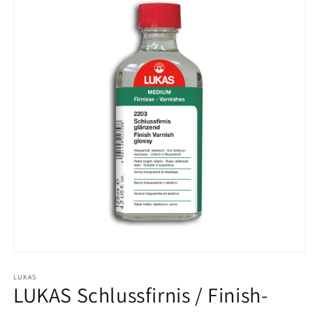
Medien
1
in
LUKAS
LUKAS Schlussfirnis / Finish-
Modal
öffnen