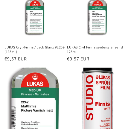
LUKAS Cryl-Firnis / Lack Glanz #2209
LUKAS Cryl Firnis seidenglänzend
(125ml)
125ml
Normaler
€9,57 EUR
Normaler
€9,57 EUR
Preis
Preis