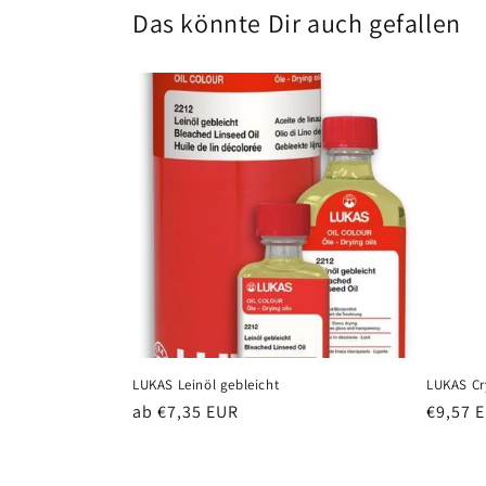
Das könnte Dir auch gefallen
LUKAS Leinöl gebleicht
LUKAS Cry
Normaler
ab €7,35 EUR
Normal
€9,57 
Preis
Preis