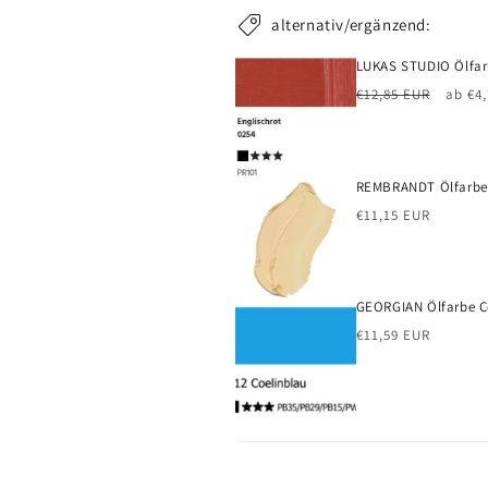
alternativ/ergänzend:
LUKAS STUDIO Ölfarb
Normaler
Verk
€12,85 EUR
ab €4
Preis
REMBRANDT Ölfarbe -
Normaler
€11,15 EUR
Preis
GEORGIAN Ölfarbe Cö
Normaler
€11,59 EUR
Preis