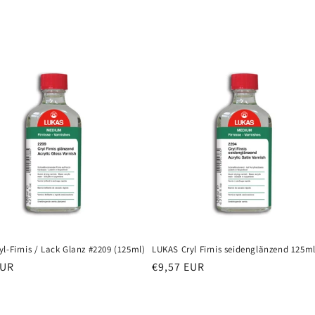
l-Firnis / Lack Glanz #2209 (125ml)
LUKAS Cryl Firnis seidenglänzend 125m
er
EUR
Normaler
€9,57 EUR
Preis