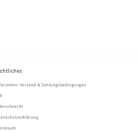
chtliches
eferzeiten/ Versand-& Zahlungsbedingungen
B
derrufsrecht
tenschutzerklärung
pressum