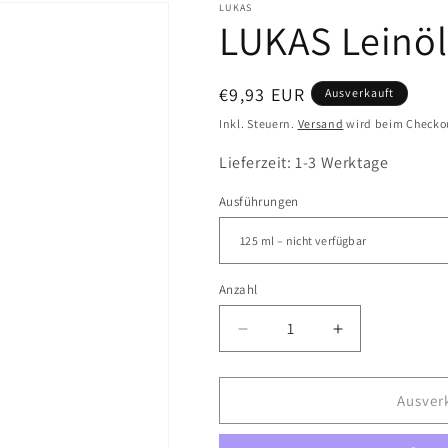
LUKAS
LUKAS Leinölf
Normaler
€9,93 EUR
Ausverkauft
Preis
Inkl. Steuern.
Versand
wird beim Checko
Lieferzeit: 1-3 Werktage
Ausführungen
Anzahl
Verringere
Erhöhe
die
die
Menge
Menge
für
für
Ausver
LUKAS
LUKAS
Leinölfirnis
Leinölfirnis