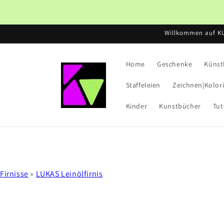
Direkt
zum
Inhalt
Willkommen auf K
Home
Geschenke
Künst
Staffeleien
Zeichnen|Kolor
Kinder
Kunstbücher
Tut
Firnisse
»
LUKAS Leinölfirnis