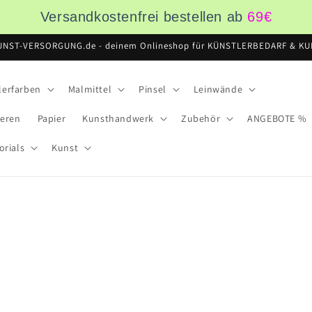
Versandkostenfrei bestellen ab
69
€
UNST-VERSORGUNG.de - deinem Onlineshop für KÜNSTLERBEDARF & KUN
lerfarben
Malmittel
Pinsel
Leinwände
ieren
Papier
Kunsthandwerk
Zubehör
ANGEBOTE %
orials
Kunst