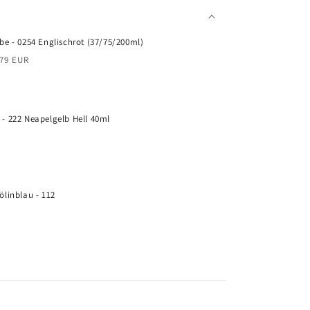
e - 0254 Englischrot (37/75/200ml)
aufspreis
,79 EUR
 222 Neapelgelb Hell 40ml
linblau - 112