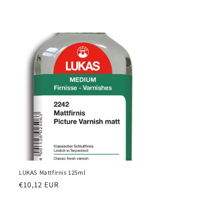
l
LUKAS Mattfirnis 125ml
Normaler
€10,12 EUR
Preis