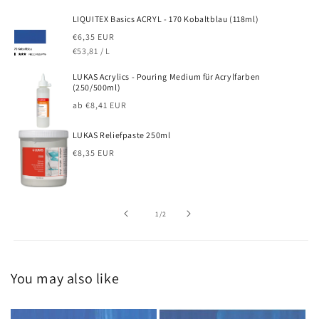
LIQUITEX Basics ACRYL - 170 Kobaltblau (118ml)
Normaler
€6,35 EUR
GRUNDPREIS
PRO
Preis
€53,81
/
L
LUKAS Acrylics - Pouring Medium für Acrylfarben
(250/500ml)
Normaler
ab €8,41 EUR
Preis
LUKAS Reliefpaste 250ml
Normaler
€8,35 EUR
Preis
von
1
/
2
You may also like