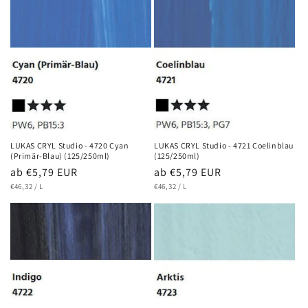
LUKAS CRYL Studio - 4720 Cyan
LUKAS CRYL Studio - 4721 Coelinblau
(Primär-Blau) (125/250ml)
(125/250ml)
Normaler
ab €5,79 EUR
Normaler
ab €5,79 EUR
GRUNDPREIS
PRO
GRUNDPREIS
PRO
Preis
€46,32
/
L
Preis
€46,32
/
L