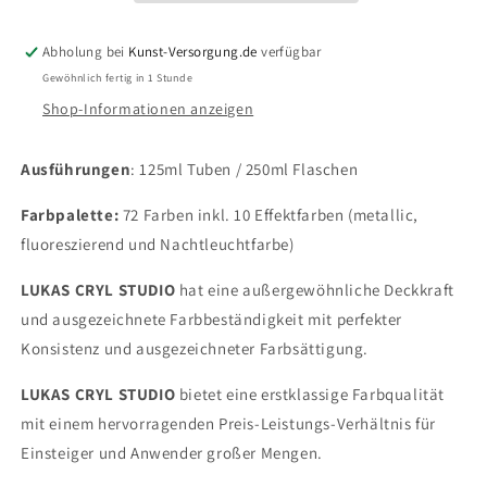
Kobaltblau
Kobaltblau
(imit)
(imit)
Abholung bei
Kunst-Versorgung.de
verfügbar
(125/250ml)
(125/250ml)
Gewöhnlich fertig in 1 Stunde
Shop-Informationen anzeigen
Ausführungen
: 125ml Tuben / 250ml Flaschen
Farbpalette:
72 Farben inkl. 10 Effektfarben (metallic,
fluoreszierend und Nachtleuchtfarbe)
LUKAS CRYL STUDIO
hat eine außergewöhnliche Deckkraft
und ausgezeichnete Farbbeständigkeit mit perfekter
Konsistenz und ausgezeichneter Farbsättigung.
LUKAS CRYL STUDIO
bietet eine erstklassige Farbqualität
mit einem hervorragenden Preis-Leistungs-Verhältnis für
Einsteiger und Anwender großer Mengen.