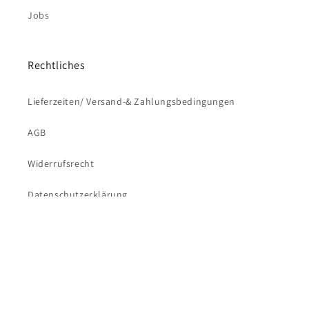
Jobs
Rechtliches
Lieferzeiten/ Versand-& Zahlungsbedingungen
AGB
Widerrufsrecht
Versandkostenfrei bestellen ab 69€
Datenschutzerklärung
Impressum
Subscribe to our emails