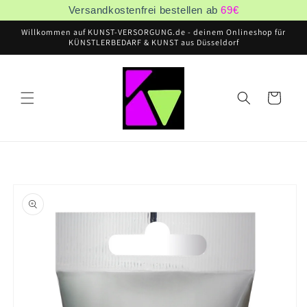
Direkt
Versandkostenfrei bestellen ab
69
€
zum
Inhalt
Willkommen auf KUNST-VERSORGUNG.de - deinem Onlineshop für
KÜNSTLERBEDARF & KUNST aus Düsseldorf
Warenkorb
oduktinformationen
ringen