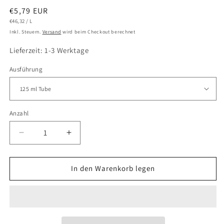
Normaler
€5,79 EUR
GRUNDPREIS
PRO
Preis
€46,32
/
L
Inkl. Steuern.
Versand
wird beim Checkout berechnet
Lieferzeit: 1-3 Werktage
Ausführung
Anzahl
Verringere
Erhöhe
die
die
Menge
Menge
für
für
In den Warenkorb legen
LUKAS
LUKAS
CRYL
CRYL
Studio
Studio
-
-
4725
4725