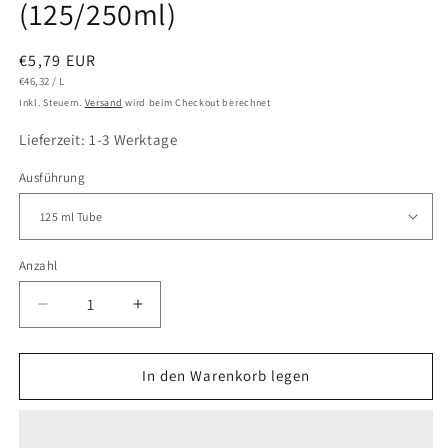
(125/250ml)
Normaler
€5,79 EUR
GRUNDPREIS
PRO
Preis
€46,32
/
L
Inkl. Steuern.
Versand
wird beim Checkout berechnet
Lieferzeit: 1-3 Werktage
Ausführung
Anzahl
Verringere
Erhöhe
die
die
Menge
Menge
für
für
In den Warenkorb legen
LUKAS
LUKAS
CRYL
CRYL
Studio
Studio