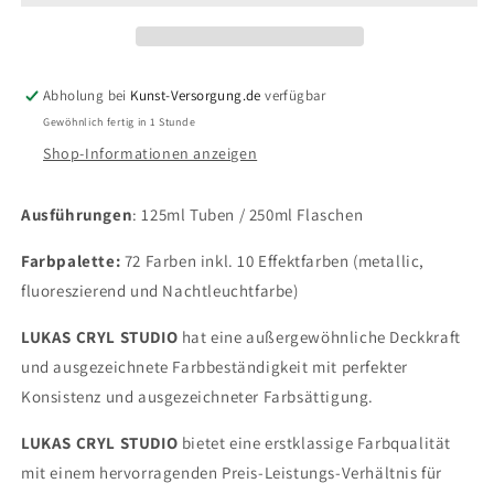
-
-
4672
4672
Kadmiumrot
Kadmiumrot
Hell
Hell
Abholung bei
Kunst-Versorgung.de
verfügbar
(imit)
(imit)
Gewöhnlich fertig in 1 Stunde
(125/250ml)
(125/250ml)
Shop-Informationen anzeigen
Ausführungen
: 125ml Tuben / 250ml Flaschen
Farbpalette:
72 Farben inkl. 10 Effektfarben (metallic,
fluoreszierend und Nachtleuchtfarbe)
LUKAS CRYL STUDIO
hat eine außergewöhnliche Deckkraft
und ausgezeichnete Farbbeständigkeit mit perfekter
Konsistenz und ausgezeichneter Farbsättigung.
LUKAS CRYL STUDIO
bietet eine erstklassige Farbqualität
mit einem hervorragenden Preis-Leistungs-Verhältnis für