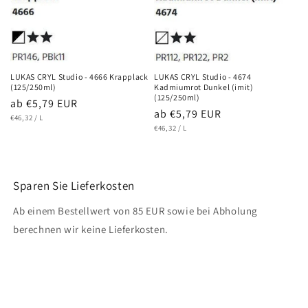
LUKAS CRYL Studio - 4666 Krapplack
LUKAS CRYL Studio - 4674
(125/250ml)
Kadmiumrot Dunkel (imit)
(125/250ml)
Normaler
ab €5,79 EUR
Normaler
ab €5,79 EUR
GRUNDPREIS
PRO
Preis
€46,32
/
L
GRUNDPREIS
PRO
Preis
€46,32
/
L
Sparen Sie Lieferkosten
Ab einem Bestellwert von 85 EUR sowie bei Abholung
berechnen wir keine Lieferkosten.