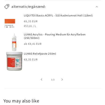
alternativ/ergänzend:
LIQUITEX Basics ACRYL - 510 Kadmiumrot Hell (118ml)
Normaler
€6,35 EUR
GRUNDPREIS
PRO
Preis
€53,81
/
L
LUKAS Acrylics - Pouring Medium für Acrylfarben
(250/500ml)
Normaler
ab €8,41 EUR
Preis
LUKAS Reliefpaste 250ml
Normaler
€8,35 EUR
Preis
von
1
/
2
You may also like