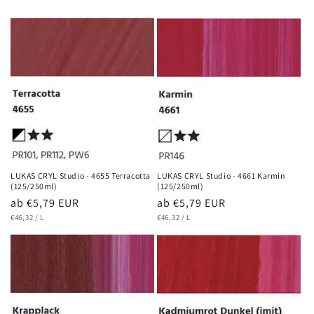
LUKAS CRYL Studio - 4655 Terracotta
LUKAS CRYL Studio - 4661 Karmin
(125/250ml)
(125/250ml)
Normaler
ab €5,79 EUR
Normaler
ab €5,79 EUR
GRUNDPREIS
PRO
GRUNDPREIS
PRO
Preis
€46,32
/
L
Preis
€46,32
/
L