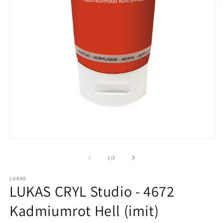
M
2
in
M
ö
Medien
1
in
von
1
/
2
Modal
öffnen
LUKAS
LUKAS CRYL Studio - 4672
Kadmiumrot Hell (imit)