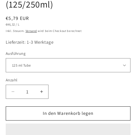
(125/250ml)
Normaler
€5,79 EUR
GRUNDPREIS
PRO
Preis
€46,32
/
L
Inkl. Steuern.
Versand
wird beim Checkout berechnet
Lieferzeit: 1-3 Werktage
Ausführung
Anzahl
Verringere
Erhöhe
die
die
Menge
Menge
für
für
In den Warenkorb legen
LUKAS
LUKAS
CRYL
CRYL
Studio
Studio