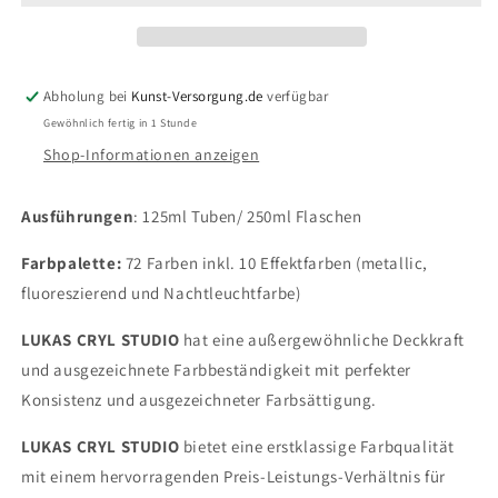
-
-
4629
4629
Kadmiumorange
Kadmiumorange
(imit)
(imit)
Abholung bei
Kunst-Versorgung.de
verfügbar
(125/250ml)
(125/250ml)
Gewöhnlich fertig in 1 Stunde
Shop-Informationen anzeigen
Ausführungen
: 125ml Tuben/ 250ml Flaschen
Farbpalette:
72 Farben inkl. 10 Effektfarben (metallic,
fluoreszierend und Nachtleuchtfarbe)
LUKAS CRYL STUDIO
hat eine außergewöhnliche Deckkraft
und ausgezeichnete Farbbeständigkeit mit perfekter
Konsistenz und ausgezeichneter Farbsättigung.
LUKAS CRYL STUDIO
bietet eine erstklassige Farbqualität
mit einem hervorragenden Preis-Leistungs-Verhältnis für