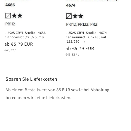
LUKAS CRYL Studio - 4686
LUKAS CRYL Studio - 4674
Zinnoberrot (125/250ml)
Kadmiumrot Dunkel (imit)
(125/250ml)
Normaler
ab €5,79 EUR
Normaler
ab €5,79 EUR
GRUNDPREIS
PRO
Preis
€46,32
/
L
GRUNDPREIS
PRO
Preis
€46,32
/
L
Sparen Sie Lieferkosten
Ab einem Bestellwert von 85 EUR sowie bei Abholung
berechnen wir keine Lieferkosten.