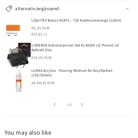
alternativ/ergänzend:
LIQUITEX Basics ACRYL - 720 Kadmiumorange (118ml)
Normaler
€6,35 EUR
GRUNDPREIS
PRO
Preis
€53,81
/
L
LIEBERGE Künstlerpinsel-Set KLASSIK (12 Pinsel) im
Aufstell-Etui
Normaler
€26,95 EUR
Preis
LUKAS Acrylics - Pouring Medium für Acrylfarben
(250/500ml)
Normaler
ab €8,41 EUR
Preis
von
1
/
2
You may also like