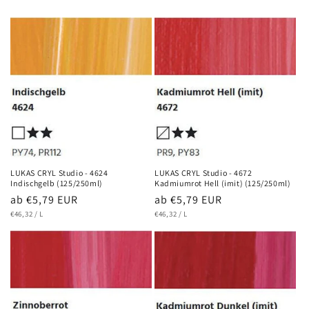
LUKAS CRYL Studio - 4624
LUKAS CRYL Studio - 4672
Indischgelb (125/250ml)
Kadmiumrot Hell (imit) (125/250ml)
Normaler
ab €5,79 EUR
Normaler
ab €5,79 EUR
GRUNDPREIS
PRO
GRUNDPREIS
PRO
Preis
€46,32
/
L
Preis
€46,32
/
L