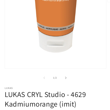
M
2
in
M
ö
Medien
1
in
von
1
/
2
Modal
öffnen
LUKAS
LUKAS CRYL Studio - 4629
Kadmiumorange (imit)