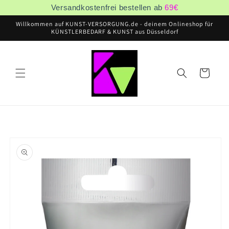
Direkt
Versandkostenfrei bestellen ab
69
€
zum
Inhalt
Willkommen auf KUNST-VERSORGUNG.de - deinem Onlineshop für
KÜNSTLERBEDARF & KUNST aus Düsseldorf
Warenkorb
oduktinformationen
ringen