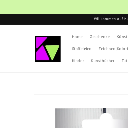
Direkt
zum
Inhalt
Willkommen auf K
Home
Geschenke
Künst
Staffeleien
Zeichnen|Kolor
Kinder
Kunstbücher
Tut
Zu
Produktinformationen
springen