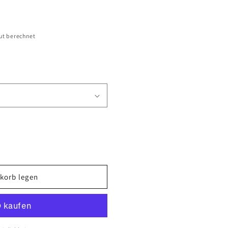
n
ut berechnet
korb legen