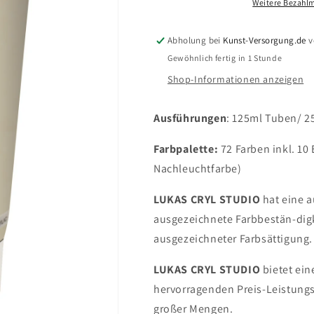
4609
4609
Weitere Bezahlm
Beige
Beige
(125/250ml)
(125/250ml)
Abholung bei
Kunst-Versorgung.de
v
Gewöhnlich fertig in 1 Stunde
Shop-Informationen anzeigen
Ausführungen
: 125ml Tuben/ 2
Farbpalette:
72 Farben inkl. 10 
Nachleuchtfarbe)
LUKAS CRYL STUDIO
hat eine 
ausgezeichnete Farbbestän-digk
ausgezeichneter Farbsättigung.
LUKAS CRYL STUDIO
bietet ein
hervorragenden Preis-Leistungs
großer Mengen.