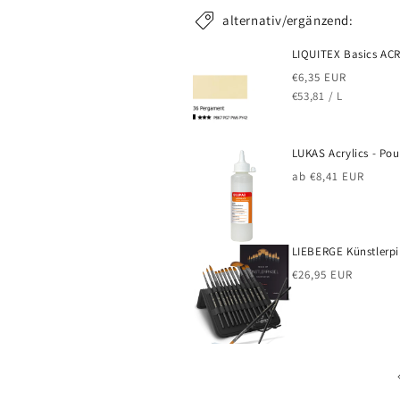
alternativ/ergänzend:
LIQUITEX Basics ACR
Normaler
€6,35 EUR
GRUNDPREIS
PRO
Preis
€53,81
/
L
LUKAS Acrylics - Po
Normaler
ab €8,41 EUR
Preis
LIEBERGE Künstlerpin
Normaler
€26,95 EUR
Preis