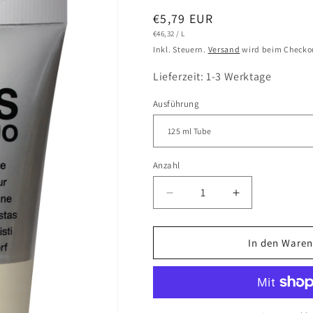
Normaler
€5,79 EUR
GRUNDPREIS
PRO
€46,32
/
L
Preis
Inkl. Steuern.
Versand
wird beim Checko
Lieferzeit: 1-3 Werktage
Ausführung
Anzahl
Verringere
Erhöhe
die
die
Menge
Menge
für
für
In den Waren
LUKAS
LUKAS
CRYL
CRYL
Studio
Studio
-
-