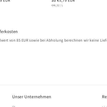
er
79 EUR
Normaler
ab €5,79 EUR
IS
RO
GRUNDPREIS
PRO
Preis
€46,32
/
L
ferkosten
lwert von 85 EUR sowie bei Abholung berechnen wir keine Lief
Unser Unternehmen
Re