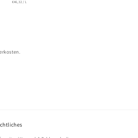
GRUNDPREIS
PRO
Preis
€46,32
/
L
erkosten.
chtliches