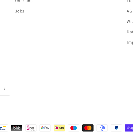
Über uns
Li
Jobs
AG
Wi
Da
Im
oden