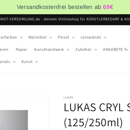
Versandkostenfrei bestellen ab
69
€
UNST-VERSORGUNG.de - deinem Onlineshop für KÜNSTLERBEDARF & KUN
lerfarben
Malmittel
Pinsel
Leinwände
ieren
Papier
Kunsthandwerk
Zubehör
ANGEBOTE %
orials
Kunst
LUKAS
LUKAS CRYL S
(125/250ml)