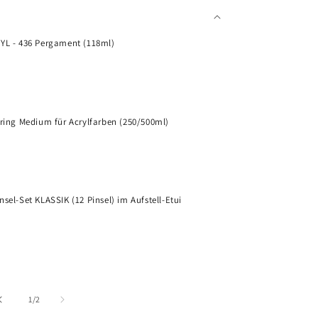
YL - 436 Pergament (118ml)
L
uring Medium für Acrylfarben (250/500ml)
S
sel-Set KLASSIK (12 Pinsel) im Aufstell-Etui
V
von
1
/
2