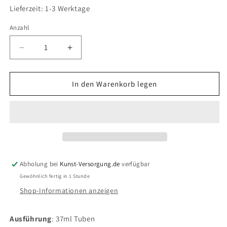
Lieferzeit: 1-3 Werktage
Anzahl
Verringere
Erhöhe
die
die
Menge
Menge
für
für
In den Warenkorb legen
LUKAS
LUKAS
Cryl
Cryl
PASTOS
PASTOS
(HEAVY
(HEAVY
BODY)
BODY)
-
-
Permanentviolett
Permanentviolett
Abholung bei
Kunst-Versorgung.de
verfügbar
4132
4132
Gewöhnlich fertig in 1 Stunde
(37ml)
(37ml)
Shop-Informationen anzeigen
Ausführung
: 37ml Tuben