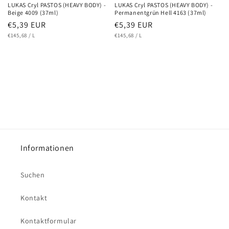
LUKAS Cryl PASTOS (HEAVY BODY) -
LUKAS Cryl PASTOS (HEAVY BODY) -
Beige 4009 (37ml)
Permanentgrün Hell 4163 (37ml)
Normaler
€5,39 EUR
Normaler
€5,39 EUR
GRUNDPREIS
PRO
GRUNDPREIS
PRO
Preis
€145,68
/
L
Preis
€145,68
/
L
Informationen
Suchen
Kontakt
Kontaktformular