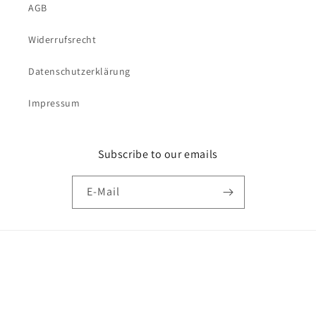
AGB
Widerrufsrecht
Datenschutzerklärung
Impressum
Subscribe to our emails
E-Mail
Versandkostenfrei bestellen ab 69€
Zahlungsmethoden
© 2026,
Kunst-Versorgung.de
Powered by Shopify
Widerrufsrecht