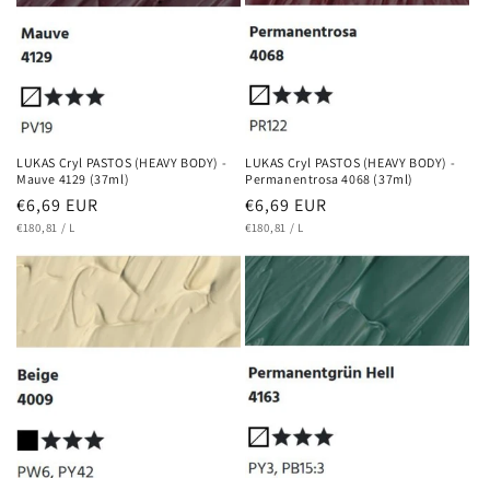
LUKAS Cryl PASTOS (HEAVY BODY) -
LUKAS Cryl PASTOS (HEAVY BODY) -
Mauve 4129 (37ml)
Permanentrosa 4068 (37ml)
Normaler
€6,69 EUR
Normaler
€6,69 EUR
GRUNDPREIS
PRO
GRUNDPREIS
PRO
Preis
€180,81
/
L
Preis
€180,81
/
L