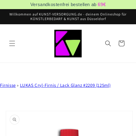
Direkt
Versandkostenfrei bestellen ab
69
€
zum
Inhalt
Willkommen auf KUNST-VERSORGUNG.de - deinem Onlineshop für
KÜNSTLERBEDARF & KUNST aus Düsseldorf
Warenkorb
Firnisse
»
LUKAS Cryl-Firnis / Lack Glanz #2209 (125ml)
oduktinformationen
ringen