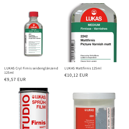
LUKAS Cryl Firnis seidenglänzend
LUKAS Mattfirnis 125ml
125ml
Normaler
€10,12 EUR
Normaler
€9,57 EUR
Preis
Preis