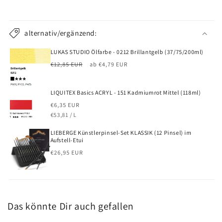
alternativ/ergänzend:
LUKAS STUDIO Ölfarbe - 0212 Brillantgelb (37/75/200ml)
Normaler
Verkaufspreis
€12,85 EUR
ab €4,79 EUR
Preis
LIQUITEX Basics ACRYL - 151 Kadmiumrot Mittel (118ml)
Normaler
€6,35 EUR
GRUNDPREIS
PRO
Preis
€53,81
/
L
LIEBERGE Künstlerpinsel-Set KLASSIK (12 Pinsel) im
Aufstell-Etui
Normaler
€26,95 EUR
Preis
Das könnte Dir auch gefallen