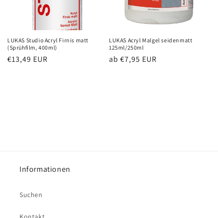
LUKAS Studio Acryl Firnis matt
LUKAS Acryl Malgel seidenmatt
(Sprühfilm, 400ml)
125ml/250ml
Normaler
€13,49 EUR
Normaler
ab €7,95 EUR
Preis
Preis
Informationen
Suchen
Kontakt