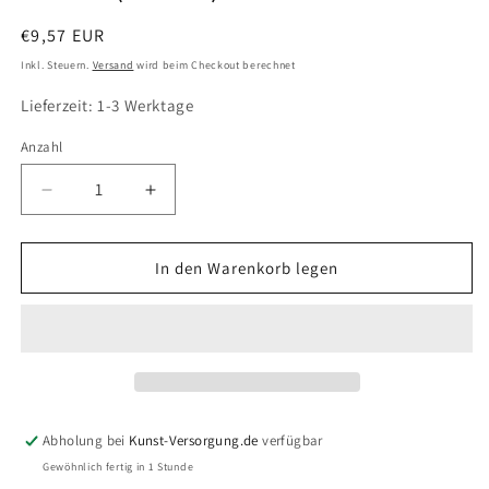
Normaler
€9,57 EUR
Preis
Inkl. Steuern.
Versand
wird beim Checkout berechnet
Lieferzeit: 1-3 Werktage
Anzahl
Verringere
Erhöhe
die
die
Menge
Menge
für
für
In den Warenkorb legen
LUKAS
LUKAS
Cryl-
Cryl-
Firnis
Firnis
/
/
Lack
Lack
Glanz
Glanz
#2209
#2209
Abholung bei
Kunst-Versorgung.de
verfügbar
(125ml)
(125ml)
Gewöhnlich fertig in 1 Stunde