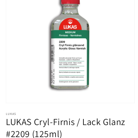
Medien
1
in
LUKAS
LUKAS Cryl-Firnis / Lack Glanz
Modal
öffnen
#2209 (125ml)