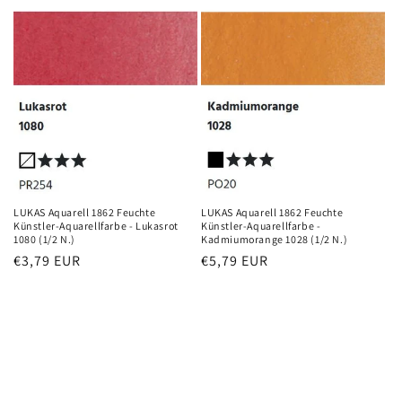
Preis
Preis
LUKAS Aquarell 1862 Feuchte
LUKAS Aquarell 1862 Feuchte
Künstler-Aquarellfarbe - Lukasrot
Künstler-Aquarellfarbe -
1080 (1/2 N.)
Kadmiumorange 1028 (1/2 N.)
Normaler
€3,79 EUR
Normaler
€5,79 EUR
Preis
Preis