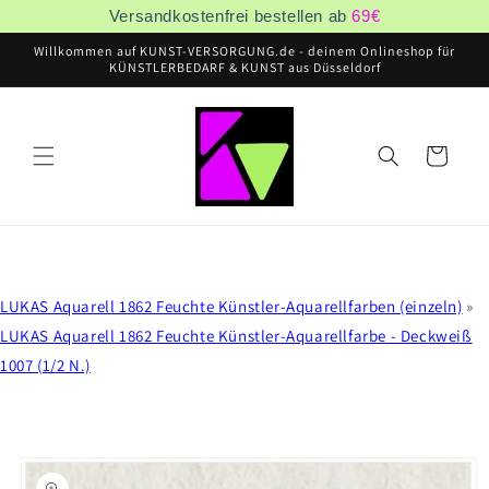
Direkt
Versandkostenfrei bestellen ab
69
€
zum
Inhalt
Willkommen auf KUNST-VERSORGUNG.de - deinem Onlineshop für
KÜNSTLERBEDARF & KUNST aus Düsseldorf
Warenkorb
LUKAS Aquarell 1862 Feuchte Künstler-Aquarellfarben (einzeln)
»
LUKAS Aquarell 1862 Feuchte Künstler-Aquarellfarbe - Deckweiß
1007 (1/2 N.)
oduktinformationen