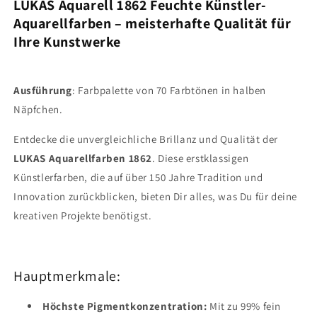
-
-
LUKAS Aquarell 1862 Feuchte Künstler-
Deckweiß
Deckweiß
Aquarellfarben – meisterhafte Qualität für
1007
1007
Ihre Kunstwerke
(1/2
(1/2
N.)
N.)
Ausführung
: Farbpalette von 70 Farbtönen in halben
Näpfchen.
Entdecke die unvergleichliche Brillanz und Qualität der
LUKAS Aquarellfarben 1862
. Diese erstklassigen
Künstlerfarben, die auf über 150 Jahre Tradition und
Innovation zurückblicken, bieten Dir alles, was Du für deine
kreativen Projekte benötigst.
Hauptmerkmale:
Höchste Pigmentkonzentration:
Mit zu 99% fein