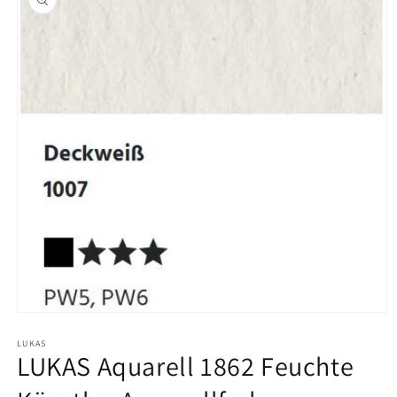
ringen
Medien
1
in
LUKAS
LUKAS Aquarell 1862 Feuchte
Modal
öffnen