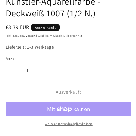
Künstler-Aquarellfarbe -
Deckweiß 1007 (1/2 N.)
Normaler
€3,79 EUR
Ausverkauft
Preis
Inkl. Steuern.
Versand
wird beim Checkout berechnet
Lieferzeit: 1-3 Werktage
Anzahl
Verringere
Erhöhe
die
die
Menge
Menge
für
für
Ausverkauft
LUKAS
LUKAS
Aquarell
Aquarell
1862
1862
Feuchte
Feuchte
Künstler-
Künstler-
Weitere Bezahlmöglichkeiten
Aquarellfarbe
Aquarellfarbe