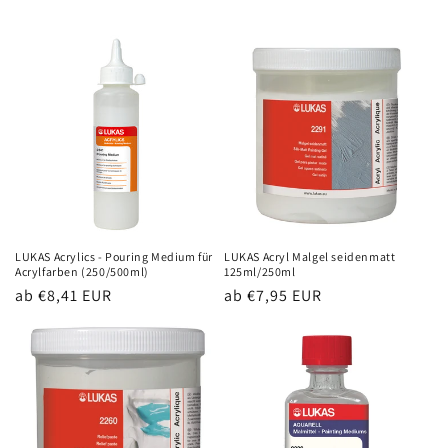
LUKAS Acrylics - Pouring Medium für
LUKAS Acryl Malgel seidenmatt
Acrylfarben (250/500ml)
125ml/250ml
Normaler
ab €8,41 EUR
Normaler
ab €7,95 EUR
Preis
Preis