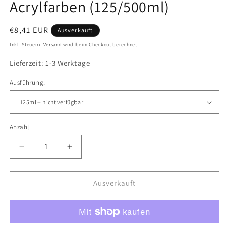
Acrylfarben (125/500ml)
Normaler
€8,41 EUR
Ausverkauft
Preis
Inkl. Steuern.
Versand
wird beim Checkout berechnet
Lieferzeit: 1-3 Werktage
Ausführung:
Anzahl
Verringere
Erhöhe
die
die
Menge
Menge
für
für
Ausverkauft
LUKAS
LUKAS
Acrylics
Acrylics
-
-
Verzögerer
Verzögerer