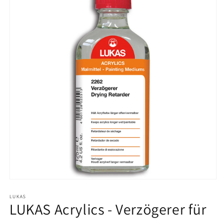
Medien
1
in
LUKAS
LUKAS Acrylics - Verzögerer für
Modal
öffnen