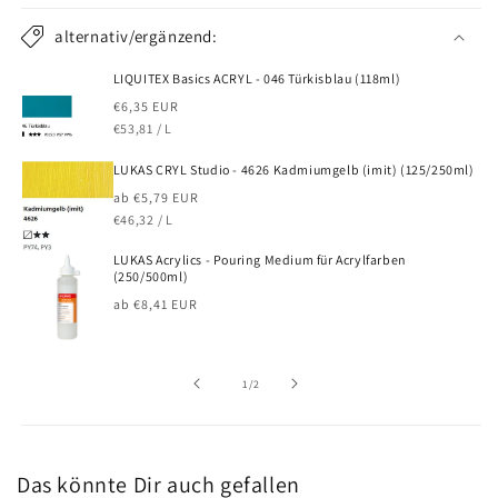
alternativ/ergänzend:
LIQUITEX Basics ACRYL - 046 Türkisblau (118ml)
Normaler
€6,35 EUR
GRUNDPREIS
PRO
Preis
€53,81
/
L
LUKAS CRYL Studio - 4626 Kadmiumgelb (imit) (125/250ml)
Normaler
ab €5,79 EUR
GRUNDPREIS
PRO
Preis
€46,32
/
L
LUKAS Acrylics - Pouring Medium für Acrylfarben
(250/500ml)
Normaler
ab €8,41 EUR
Preis
von
1
/
2
Das könnte Dir auch gefallen