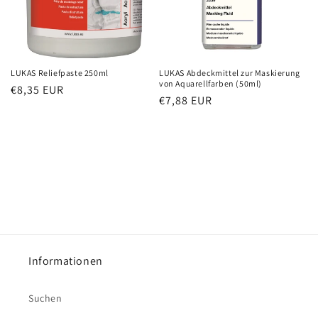
LUKAS Reliefpaste 250ml
LUKAS Abdeckmittel zur Maskierung
von Aquarellfarben (50ml)
Normaler
€8,35 EUR
Normaler
€7,88 EUR
Preis
Preis
Informationen
Suchen