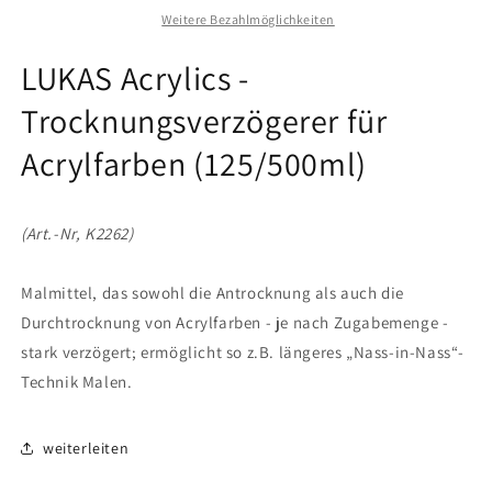
für
für
Weitere Bezahlmöglichkeiten
Acrylfarben
Acrylfarben
(125/500ml)
(125/500ml)
LUKAS Acrylics -
Trocknungsverzögerer für
Acrylfarben (125/500ml)
(Art.-Nr, K2262)
Malmittel, das sowohl die Antrocknung als auch die
Durchtrocknung von Acrylfarben - je nach Zugabemenge -
stark verzögert; ermöglicht so z.B. längeres „Nass-in-Nass“-
Technik Malen.
weiterleiten