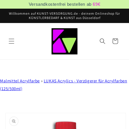
Direkt
Versandkostenfrei bestellen ab
69
€
zum
Inhalt
Willkommen auf KUNST-VERSORGUNG.de - deinem Onlineshop für
KÜNSTLERBEDARF & KUNST aus Düsseldorf
Warenkorb
Malmittel Acrylfarbe
»
LUKAS Acrylics - Verzögerer für Acrylfarben
(125/500ml)
oduktinformationen
ringen