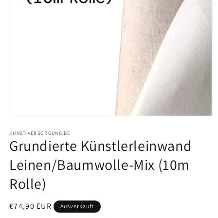
Medien
1
in
KUNST-VERSORGUNG.DE
Grundierte Künstlerleinwand
Modal
öffnen
Leinen/Baumwolle-Mix (10m
Rolle)
Normaler
€74,90 EUR
Ausverkauft
Preis