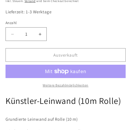
Inkl. Steuern.
Versand
wird beim Checkout berechnet
Lieferzeit: 1-3 Werktage
Anzahl
Verringere
Erhöhe
die
die
Menge
Menge
für
für
Ausverkauft
Grundierte
Grundierte
Künstlerleinwand
Künstlerleinwand
Leinen/Baumwolle-
Leinen/Baumwolle-
Mix
Mix
(10m
(10m
Weitere Bezahlmöglichkeiten
Rolle)
Rolle)
Künstler-Leinwand (10m Rolle)
Grundierte Leinwand auf Rolle (10 m)