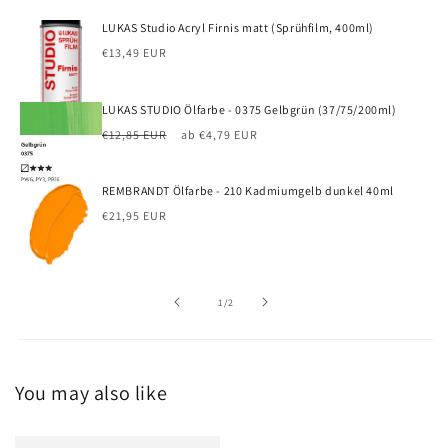
LUKAS Studio Acryl Firnis matt (Sprühfilm, 400ml)
Normaler
€13,49 EUR
Preis
LUKAS STUDIO Ölfarbe - 0375 Gelbgrün (37/75/200ml)
Normaler
Verkaufspreis
€12,85 EUR
ab €4,79 EUR
Preis
REMBRANDT Ölfarbe - 210 Kadmiumgelb dunkel 40ml
Normaler
€21,95 EUR
Preis
von
1
/
2
You may also like