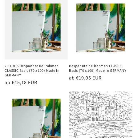
2 STÜCK Bespannte Keilrahmen
Bespannte Keilrahmen CLASSIC
CLASSIC Basic (70 x 100) Made in
Basic (70 x 100) Made in GERMANY
GERMANY
Normaler
ab €19,95 EUR
Normaler
ab €45,18 EUR
Preis
Preis