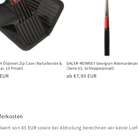
 Ölpinsel Zip Case (Naturborste &
DALER-ROWNEY Georgian Rotmarderpin
r, 10 Pinsel)
(Serie 63, Schlepperpinsel)
er
 EUR
Normaler
ab €7,95 EUR
Preis
ferkosten
lwert von 85 EUR sowie bei Abholung berechnen wir keine Lief