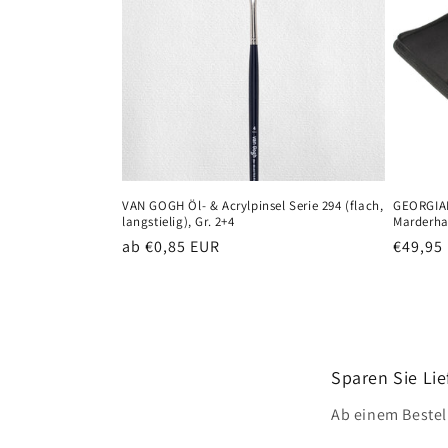
VAN GOGH Öl- & Acrylpinsel Serie 294 (flach,
GEORGIAN
langstielig), Gr. 2+4
Marderhaa
Normaler
ab €0,85 EUR
Normal
€49,95
Preis
Preis
Sparen Sie Lie
Ab einem Bestel