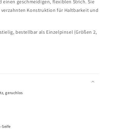
einen geschmeidigen, flexiblen Strich. Sie
, verzahnten Konstruktion für Haltbarkeit und
gstielig, bestellbar als Einzelpinsel (Größen 2,
tz, geruchlos
L
G
€
-Seife
L