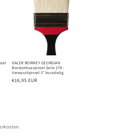
sel
DALER ROWNEY GEORGIAN
Borstenhaarpinsel Serie 278 -
Verwaschpinsel 3" kurzstielig
Normaler
€16,95 EUR
Preis
erkosten.