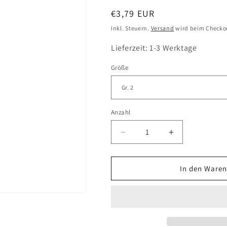
Normaler
€3,79 EUR
Preis
Inkl. Steuern.
Versand
wird beim Checko
Lieferzeit: 1-3 Werktage
Größe
Anzahl
Verringere
Erhöhe
die
die
Menge
Menge
für
für
In den Waren
GEORGIAN
GEORGIAN
Borstenhaarpinsel
Borstenhaarpi
Serie
Serie
48
48
(flach,
(flach,