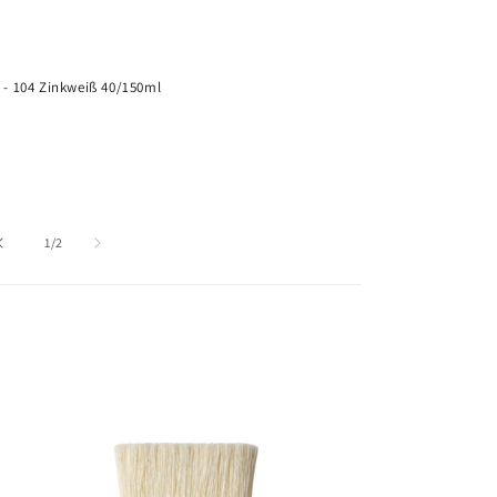
G
€
- 104 Zinkweiß 40/150ml
W
von
1
/
2