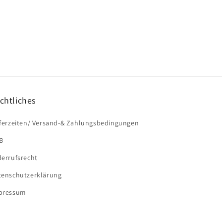
chtliches
eferzeiten/ Versand-& Zahlungsbedingungen
B
derrufsrecht
tenschutzerklärung
pressum