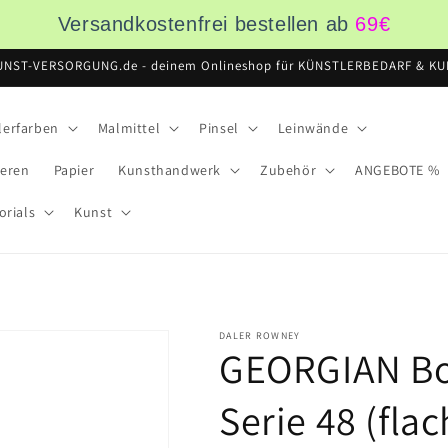
Versandkostenfrei bestellen ab
69
€
UNST-VERSORGUNG.de - deinem Onlineshop für KÜNSTLERBEDARF & KUN
lerfarben
Malmittel
Pinsel
Leinwände
ieren
Papier
Kunsthandwerk
Zubehör
ANGEBOTE %
orials
Kunst
DALER ROWNEY
GEORGIAN Bo
Serie 48 (flac