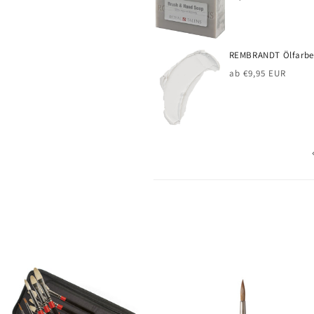
Preis
REMBRANDT Ölfarbe 
Normaler
ab €9,95 EUR
Preis