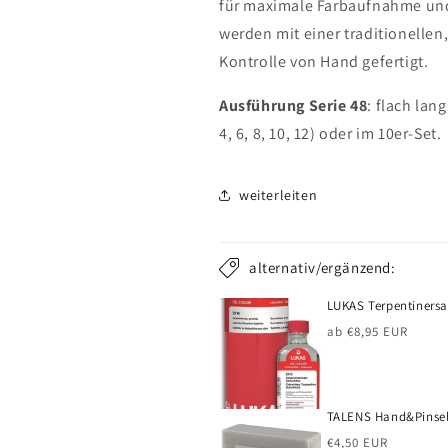
für maximale Farbaufnahme und 
werden mit einer traditionellen
Kontrolle von Hand gefertigt.
Ausführung Serie 48
: flach lan
4, 6, 8, 10, 12) oder im 10er-Set.
weiterleiten
alternativ/ergänzend:
LUKAS Terpentinersa
Normaler
ab €8,95 EUR
Preis
TALENS Hand&Pinsel
Normaler
€4,50 EUR