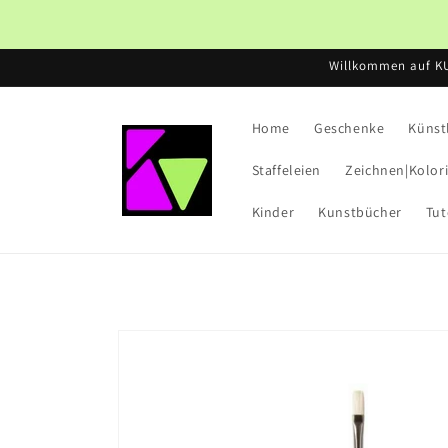
Direkt
zum
Inhalt
Willkommen auf K
Home
Geschenke
Künst
Staffeleien
Zeichnen|Kolor
Kinder
Kunstbücher
Tut
Zu
Produktinformationen
springen