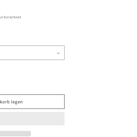
n
ut berechnet
korb legen
nsel