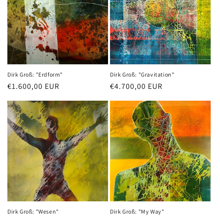
Dirk Groß: "Erdform"
Dirk Groß: "Gravitation"
Normaler
€1.600,00 EUR
Normaler
€4.700,00 EUR
Preis
Preis
Dirk Groß: "Wesen"
Dirk Groß: "My Way"