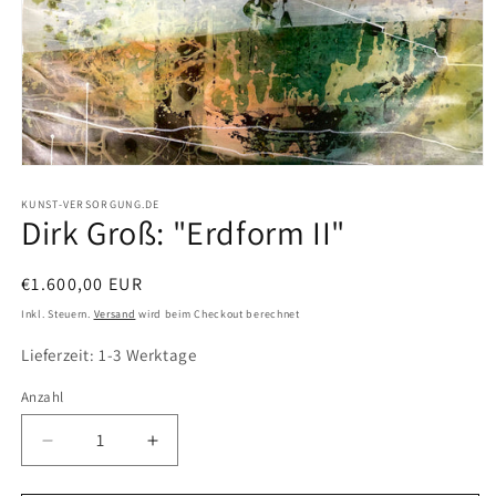
Medien
1
in
KUNST-VERSORGUNG.DE
Dirk Groß: "Erdform II"
Modal
öffnen
Normaler
€1.600,00 EUR
Preis
Inkl. Steuern.
Versand
wird beim Checkout berechnet
Lieferzeit: 1-3 Werktage
Anzahl
Verringere
Erhöhe
die
die