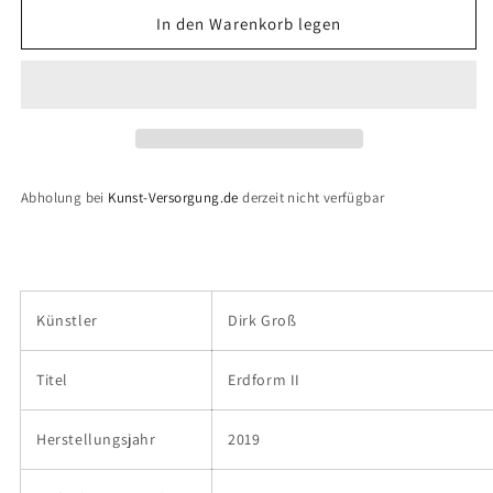
Menge
Menge
für
für
In den Warenkorb legen
Dirk
Dirk
Groß:
Groß:
&quot;Erdform
&quot;Erdform
II&quot;
II&quot;
Abholung bei
Kunst-Versorgung.de
derzeit nicht verfügbar
Künstler
Dirk Groß
Titel
Erdform II
Herstellungsjahr
2019