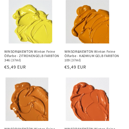
WINSOR&NEWTON Winton Feine
WINSOR&NEWTON Winton Feine
Ölfarbe - ZITRONENGELB FARBTON
Ölfarbe - KADMIUM GELB FARBTON
346 (37ml)
109 (37ml)
Precio
€5,49 EUR
Precio
€5,49 EUR
habitual
habitual
WINSOR&NEWTON Winton Feine
WINSOR&NEWTON Winton Feine