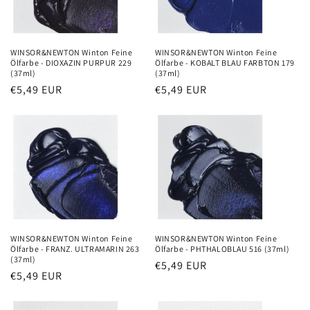
WINSOR&NEWTON Winton Feine
WINSOR&NEWTON Winton Feine
Ölfarbe - DIOXAZIN PURPUR 229
Ölfarbe - KOBALT BLAU FARBTON 179
(37ml)
(37ml)
Precio
€5,49 EUR
Precio
€5,49 EUR
habitual
habitual
WINSOR&NEWTON Winton Feine
WINSOR&NEWTON Winton Feine
Ölfarbe - FRANZ. ULTRAMARIN 263
Ölfarbe - PHTHALOBLAU 516 (37ml)
(37ml)
Precio
€5,49 EUR
Precio
€5,49 EUR
habitual
habitual