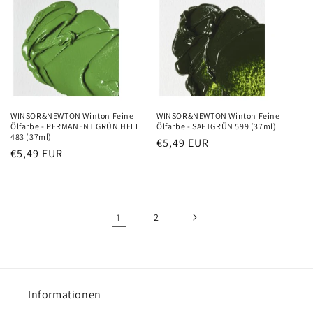
WINSOR&NEWTON Winton Feine
WINSOR&NEWTON Winton Feine
Ölfarbe - PERMANENT GRÜN HELL
Ölfarbe - SAFTGRÜN 599 (37ml)
483 (37ml)
Precio
€5,49 EUR
Precio
€5,49 EUR
habitual
habitual
1
2
Informationen