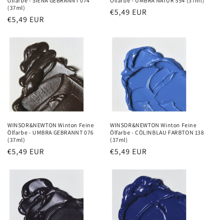
Ölfarbe - SIENA GEBRANNT 074
Ölfarbe - UMBRA NATUR 554 (37ml)
(37ml)
Precio
€5,49 EUR
Precio
€5,49 EUR
habitual
habitual
WINSOR&NEWTON Winton Feine
WINSOR&NEWTON Winton Feine
Ölfarbe - UMBRA GEBRANNT 076
Ölfarbe - CÖLINBLAU FARBTON 138
(37ml)
(37ml)
Precio
€5,49 EUR
Precio
€5,49 EUR
habitual
habitual