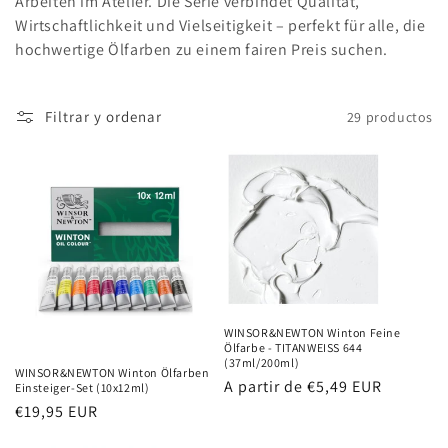
Arbeiten im Atelier. Die Serie verbindet Qualität,
Wirtschaftlichkeit und Vielseitigkeit – perfekt für alle, die
hochwertige Ölfarben zu einem fairen Preis suchen.
Filtrar y ordenar
29 productos
WINSOR&NEWTON Winton Feine
Ölfarbe - TITANWEISS 644
(37ml/200ml)
WINSOR&NEWTON Winton Ölfarben
Precio
A partir de €5,49 EUR
Einsteiger-Set (10x12ml)
habitual
Precio
€19,95 EUR
habitual