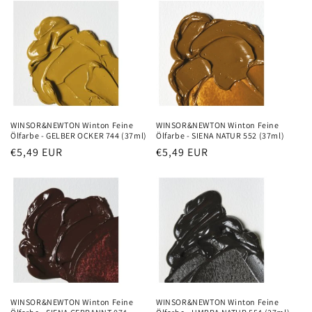
WINSOR&NEWTON Winton Feine
WINSOR&NEWTON Winton Feine
Ölfarbe - GELBER OCKER 744 (37ml)
Ölfarbe - SIENA NATUR 552 (37ml)
Precio
€5,49 EUR
Precio
€5,49 EUR
habitual
habitual
WINSOR&NEWTON Winton Feine
WINSOR&NEWTON Winton Feine