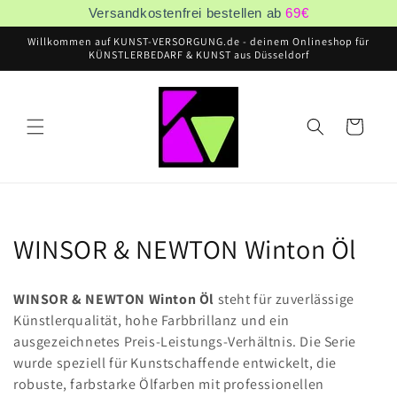
Ir
Versandkostenfrei bestellen ab
69
€
directamente
al contenido
Willkommen auf KUNST-VERSORGUNG.de - deinem Onlineshop für
KÜNSTLERBEDARF & KUNST aus Düsseldorf
Carrito
C
WINSOR & NEWTON Winton Öl
o
WINSOR & NEWTON Winton Öl
steht für zuverlässige
l
Künstlerqualität, hohe Farbbrillanz und ein
ausgezeichnetes Preis‑Leistungs‑Verhältnis. Die Serie
e
wurde speziell für Kunstschaffende entwickelt, die
c
robuste, farbstarke Ölfarben mit professionellen