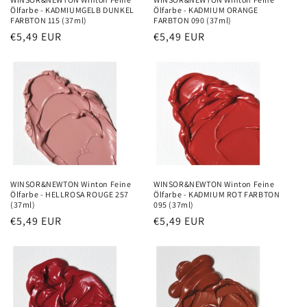
Ölfarbe - KADMIUMGELB DUNKEL
Ölfarbe - KADMIUM ORANGE
FARBTON 115 (37ml)
FARBTON 090 (37ml)
Precio
€5,49 EUR
Precio
€5,49 EUR
habitual
habitual
WINSOR&NEWTON Winton Feine
WINSOR&NEWTON Winton Feine
Ölfarbe - HELLROSA ROUGE 257
Ölfarbe - KADMIUM ROT FARBTON
(37ml)
095 (37ml)
Precio
€5,49 EUR
Precio
€5,49 EUR
habitual
habitual