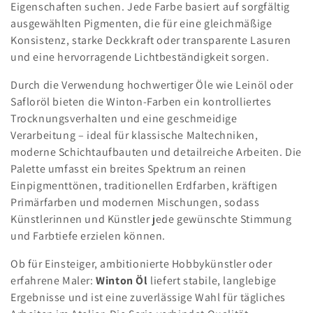
Eigenschaften suchen. Jede Farbe basiert auf sorgfältig
c
ausgewählten Pigmenten, die für eine gleichmäßige
i
Konsistenz, starke Deckkraft oder transparente Lasuren
und eine hervorragende Lichtbeständigkeit sorgen.
ó
Durch die Verwendung hochwertiger Öle wie Leinöl oder
n
Safloröl bieten die Winton‑Farben ein kontrolliertes
Trocknungsverhalten und eine geschmeidige
:
Verarbeitung – ideal für klassische Maltechniken,
moderne Schichtaufbauten und detailreiche Arbeiten. Die
Palette umfasst ein breites Spektrum an reinen
Einpigmenttönen, traditionellen Erdfarben, kräftigen
Primärfarben und modernen Mischungen, sodass
Künstlerinnen und Künstler jede gewünschte Stimmung
und Farbtiefe erzielen können.
Ob für Einsteiger, ambitionierte Hobbykünstler oder
erfahrene Maler:
Winton Öl
liefert stabile, langlebige
Ergebnisse und ist eine zuverlässige Wahl für tägliches