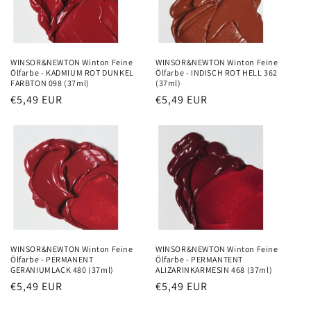
WINSOR&NEWTON Winton Feine
WINSOR&NEWTON Winton Feine
Ölfarbe - KADMIUM ROT DUNKEL
Ölfarbe - INDISCH ROT HELL 362
FARBTON 098 (37ml)
(37ml)
Precio
€5,49 EUR
Precio
€5,49 EUR
habitual
habitual
WINSOR&NEWTON Winton Feine
WINSOR&NEWTON Winton Feine
Ölfarbe - PERMANENT
Ölfarbe - PERMANTENT
GERANIUMLACK 480 (37ml)
ALIZARINKARMESIN 468 (37ml)
Precio
€5,49 EUR
Precio
€5,49 EUR
habitual
habitual