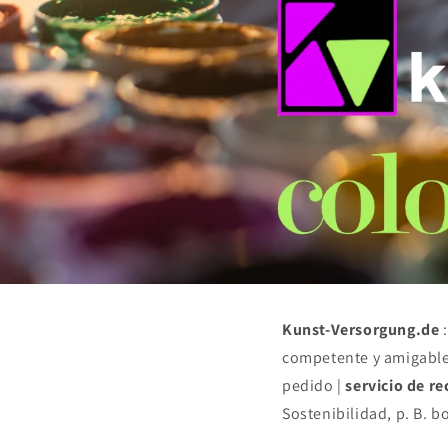
Kunst-Versorgung.de
:
competente y amigable 
pedido |
servicio de re
Sostenibilidad, p. B. b