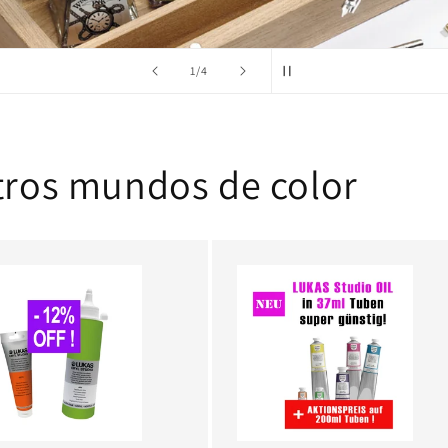
de
2
/
4
tros mundos de color