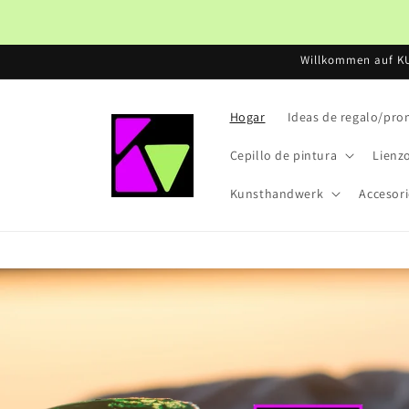
Ir
directamente
al contenido
Willkommen auf K
Hogar
Ideas de regalo/pr
Cepillo de pintura
Lienz
Kunsthandwerk
Accesor