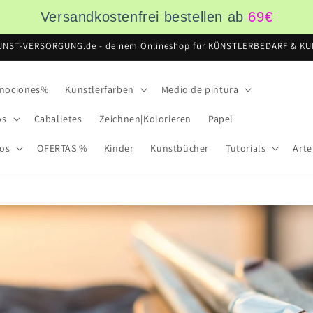
Versandkostenfrei bestellen ab
69
€
UNST-VERSORGUNG.de - deinem Onlineshop für KÜNSTLERBEDARF & KUN
omociones%
Künstlerfarben
Medio de pintura
os
Caballetes
Zeichnen|Kolorieren
Papel
ios
OFERTAS %
Kinder
Kunstbücher
Tutorials
Arte