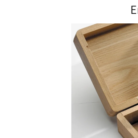
E
en &