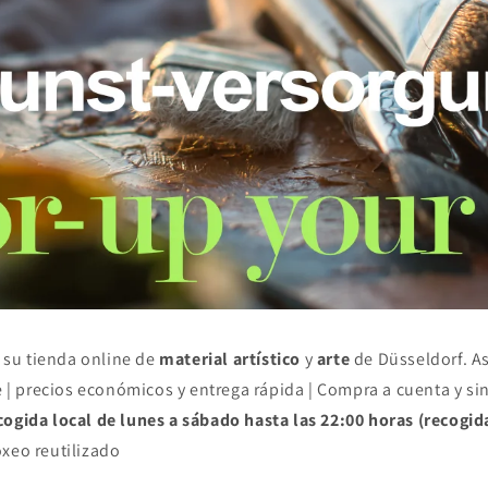
 su tienda online de
material artístico
y
arte
de Düsseldorf. A
| precios económicos y entrega rápida | Compra a cuenta y si
cogida local de lunes a sábado hasta las 22:00 horas (recogid
oxeo reutilizado